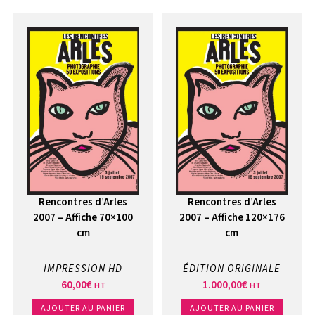
Rencontres d’Arles
Rencontres d’Arles
2007 – Affiche 70×100
2007 – Affiche 120×176
cm
cm
IMPRESSION HD
ÉDITION ORIGINALE
60,00
€
1.000,00
€
HT
HT
AJOUTER AU PANIER
AJOUTER AU PANIER