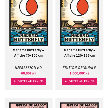
Madame Butterfly –
Madame Butterfly –
Affiche 70×100 cm
Affiche 120×176 cm
IMPRESSION HD
ÉDITION ORIGINALE
60,00
€
1.000,00
€
HT
HT
AJOUTER AU PANIER
AJOUTER AU PANIER