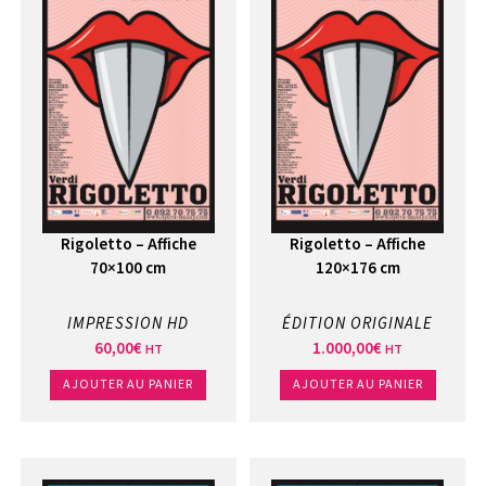
Rigoletto – Affiche
Rigoletto – Affiche
70×100 cm
120×176 cm
IMPRESSION HD
ÉDITION ORIGINALE
60,00
€
1.000,00
€
HT
HT
AJOUTER AU PANIER
AJOUTER AU PANIER