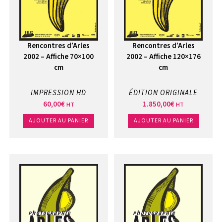
Rencontres d’Arles
Rencontres d’Arles
2002 – Affiche 70×100
2002 – Affiche 120×176
cm
cm
IMPRESSION HD
ÉDITION ORIGINALE
60,00
€
1.850,00
€
HT
HT
AJOUTER AU PANIER
AJOUTER AU PANIER