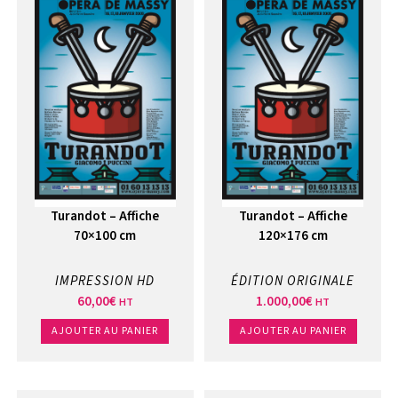
Turandot – Affiche
Turandot – Affiche
70×100 cm
120×176 cm
IMPRESSION HD
ÉDITION ORIGINALE
60,00
€
1.000,00
€
HT
HT
AJOUTER AU PANIER
AJOUTER AU PANIER