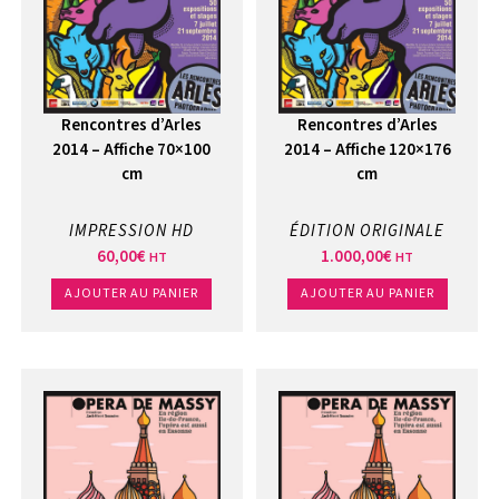
Rencontres d’Arles
Rencontres d’Arles
2014 – Affiche 70×100
2014 – Affiche 120×176
cm
cm
IMPRESSION HD
ÉDITION ORIGINALE
60,00
€
1.000,00
€
HT
HT
AJOUTER AU PANIER
AJOUTER AU PANIER